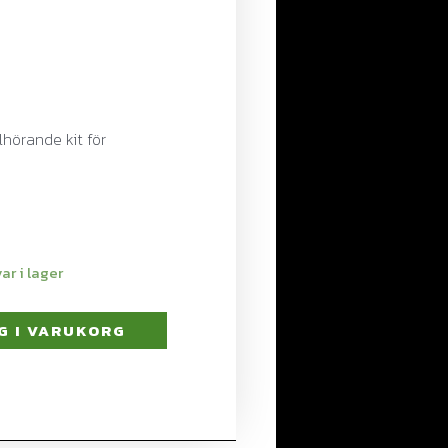
lhörande kit för
G I VARUKORG