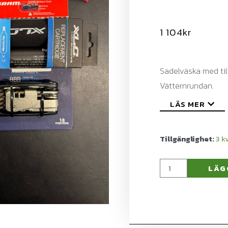
1 104
kr
Sadelväska med til
Vätternrundan.
LÄS MER
Tillgänglighet:
3
LÄG