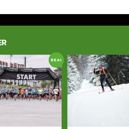
ER
REA!