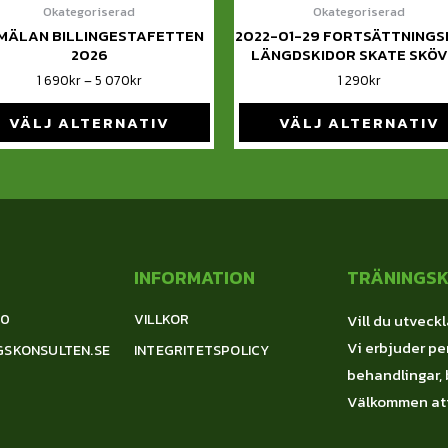
Okategoriserad
Okategoriserad
MÄLAN BILLINGESTAFETTEN
2022-01-29 FORTSÄTTNINGS
2026
LÄNGDSKIDOR SKATE SKÖ
1 690
kr
–
5 070
kr
1 290
kr
VÄLJ ALTERNATIV
VÄLJ ALTERNATIV
INFORMATION
TRÄNINGS
00
VILLKOR
Vill du utveckl
Vi erbjuder per
GSKONSULTEN.SE
INTEGRITETSPOLICY
behandlingar, 
Välkommen att