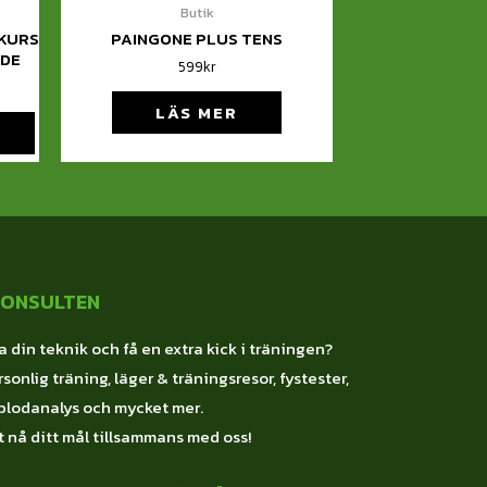
Butik
KURS
PAINGONE PLUS TENS
VDE
599
kr
LÄS MER
KONSULTEN
a din teknik och få en extra kick i träningen?
sonlig träning, läger & träningsresor, fystester,
blodanalys och mycket mer.
 nå ditt mål tillsammans med oss!