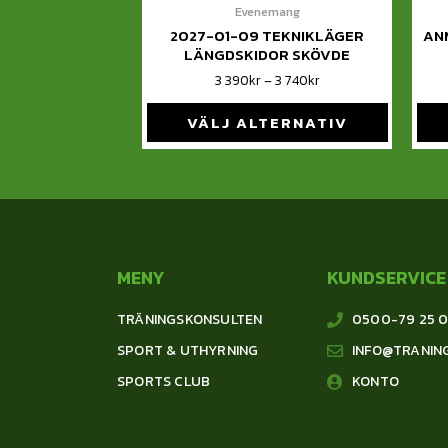
Evenemang
2027-01-09 TEKNIKLÄGER
AN
LÄNGDSKIDOR SKÖVDE
3 390
kr
–
3 740
kr
VÄLJ ALTERNATIV
MENY
KUNDSERVICE
TRÄNINGSKONSULTEN
0500-79 25 
SPORT & UTHYRNING
INFO@TRANIN
SPORTS CLUB
KONTO