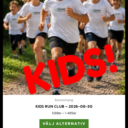
Evenemang
KIDS RUN CLUB – 2026-08-30
598
kr
–
1 495
kr
VÄLJ ALTERNATIV