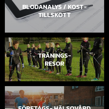
BLODANALYS / KOST-
TILLSKOTT
TRÄNINGS-
RESOR
FÖRETAGS- HÄLSOVÅRD