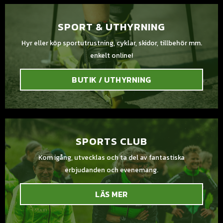
SPORT & UTHYRNING
Hyr eller köp sportutrustning, cyklar, skidor, tillbehör mm.
enkelt online!
BUTIK / UTHYRNING
SPORTS CLUB
Kom igång, utvecklas och ta del av fantastiska
erbjudanden och evenemang.
LÄS MER