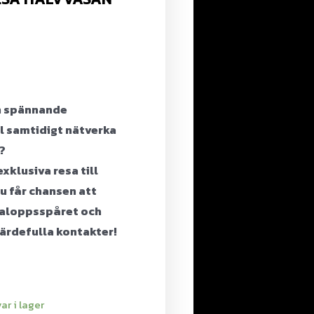
en spännande
l samtidigt nätverka
?
xklusiva resa till
u får chansen att
saloppsspåret och
ärdefulla kontakter!