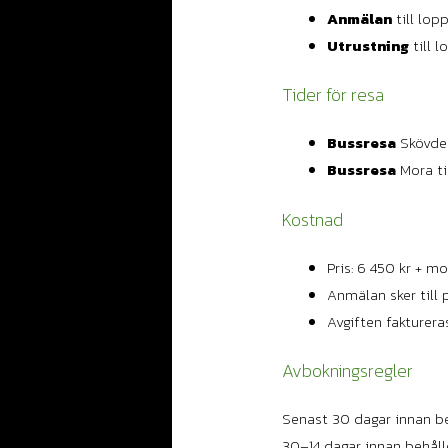
Anmälan
till lopp
Utrustning
till l
Tider för resa
Bussresa
Skövde t
Bussresa
Mora ti
Kostnad
Pris: 6 450 kr + m
Anmälan sker till 
Avgiften fakturer
Avbokningsregler
Senast 30 dagar innan be
30–14 dagar innan behålle