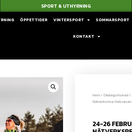
SPORT & UTHYRNING
YRNING
ÖPPETTIDER
VINTERSPORT
SOMMARSPORT
KONTAKT
Hem
/
Okategoriserad
/ 
Nätverksresa Halvvasan
24-26 FEBRU
NÄTVERKSRE