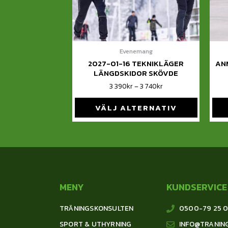
Evenemang
2027-01-16 TEKNIKLÄGER
AN
LÄNGDSKIDOR SKÖVDE
3 390
kr
–
3 740
kr
VÄLJ ALTERNATIV
MENY
KUNDSERVICE
TRÄNINGSKONSULTEN
0500-79 25 
SPORT & UTHYRNING
INFO@TRANIN