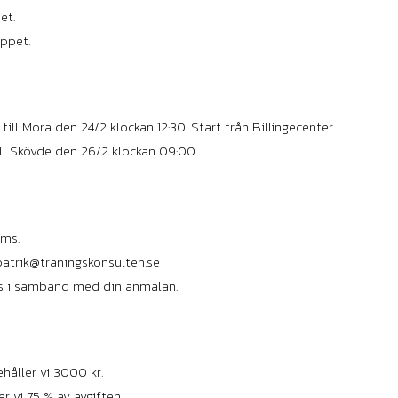
et.
oppet.
ill Mora den 24/2 klockan 12:30. Start från Billingecenter.
ll Skövde den 26/2 klockan 09:00.
oms.
patrik@traningskonsulten.se
as i samband med din anmälan.
håller vi 3000 kr.
r vi 75 % av avgiften.