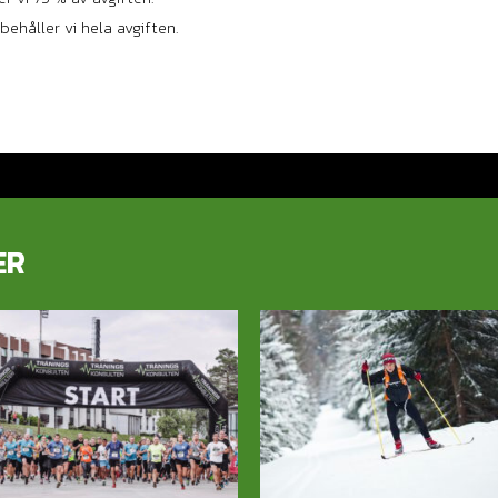
behåller vi hela avgiften.
ER