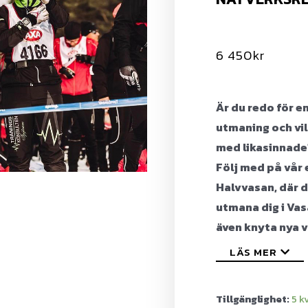
6 450
kr
Är du redo för 
utmaning och vil
med likasinnade
Följ med på vår e
Halvvasan, där d
utmana dig i Va
även knyta nya v
LÄS MER
Tillgänglighet:
5