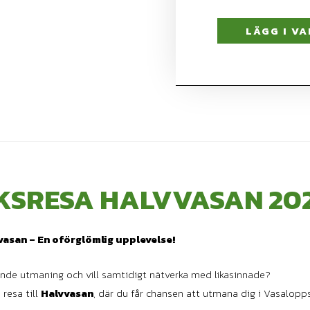
LÄGG I V
KSRESA HALVVASAN 20
vasan – En oförglömlig upplevelse!
nde utmaning och vill samtidigt nätverka med likasinnade?
 resa till
Halvvasan
, där du får chansen att utmana dig i Vasalopp