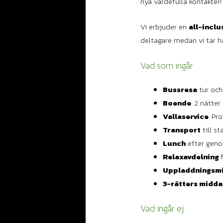
nya värdefulla kontakter!
Vi erbjuder en
all-inclu
deltagare medan vi tar h
Vad som ingår
Bussresa
tur och
Boende
: 2 nätte
Vallaservice
: Pr
Transport
till s
Lunch
efter geno
Relaxavdelning
Uppladdningsm
3-rätters midda
Vad ingår ej