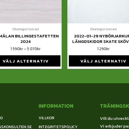
Okategoriserad
Okategoriserad
MÄLAN BILLINGESTAFETTEN
2022-01-29 NYBÖRJARKU
2024
LÄNGDSKIDOR SKATE SKÖ
1 590
kr
–
5 070
kr
1 290
kr
VÄLJ ALTERNATIV
VÄLJ ALTERNATIV
INFORMATION
TRÄNINGS
00
VILLKOR
Vill du utveckl
Vi erbjuder per
GSKONSULTEN.SE
INTEGRITETSPOLICY