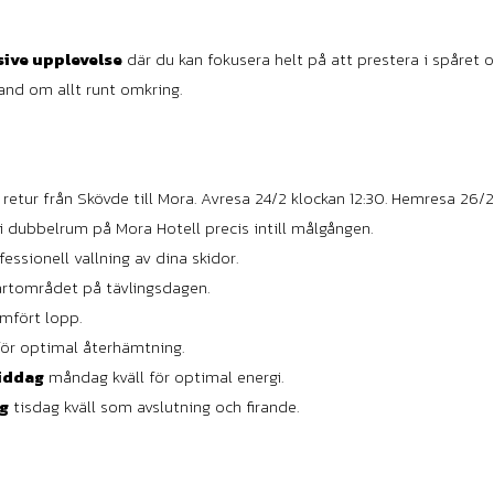
sive upplevelse
där du kan fokusera helt på att prestera i spåre
and om allt runt omkring.
 retur från Skövde till Mora. Avresa 24/2 klockan 12:30. Hemresa 26/
r i dubbelrum på Mora Hotell precis intill målgången.
ofessionell vallning av dina skidor.
tartområdet på tävlingsdagen.
mfört lopp.
för optimal återhämtning.
iddag
måndag kväll för optimal energi.
g
tisdag kväll som avslutning och firande.