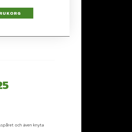
ARUKORG
25
sspåret och även knyta