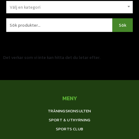
Välj en kategori
Sök
Det verkar som vi inte kan hitta det du letar efter.
MENY
TRÄNINGSKONSULTEN
SPORT & UTHYRNING
SPORTS CLUB