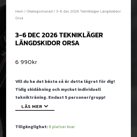
Hem
/
Okategoriserad
/ 3-6 dec 2026 Teknikläger Längdskidor
Orsa
3-6 DEC 2026 TEKNIKLÄGER
LÄNGDSKIDOR ORSA
6 990
kr
Vill du ha det bästa så är detta lägret för dig!
Tidig skidåkning och mycket individuell
teknikträning. Endast 5 personer/grupp!
LÄS MER
Tillgänglighet:
8