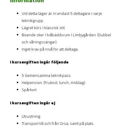
Information
Vid detta läger är ni endast 5 deltagare i varje
teknikgrupp.
Lägret körs i klassisk stil.
Boende sker i tvåbäddsrum i Limbygården. (Dubbel
och våningssängar).
Inget krav på nivå för att deltaga.
I kursavgiften ingår följande
5 Gemensamma teknikpass.
Helpension. (Frukost, lunch, middag).
Spårkort
I kursavgiften ingår ej
Utrustning.
Transport till och från Orsa, samt på plats.