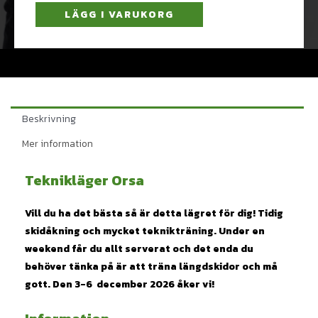
LÄGG I VARUKORG
Beskrivning
Mer information
Teknikläger Orsa
Vill du ha det bästa så är detta lägret för dig!
Tidig
skidåkning och mycket teknikträning. Under en
weekend får du allt serverat och det enda du
behöver tänka på är att träna längdskidor och må
gott.
Den 3-6 december 2026 åker vi!