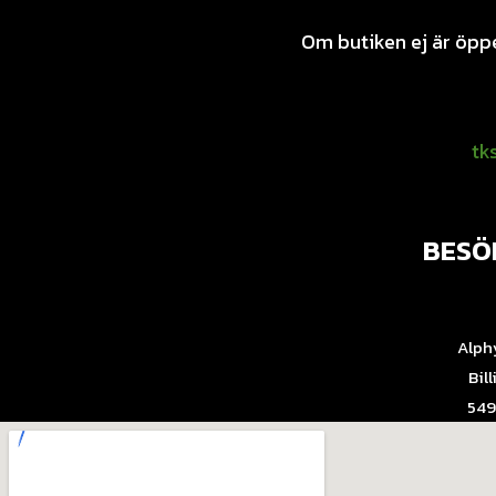
Om butiken ej är öpp
tk
BESÖ
Alph
Bil
549