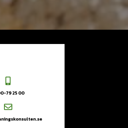
0-79 25 00
aningskonsulten.se