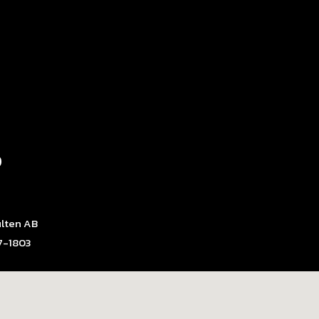
O
lten AB
17-1803