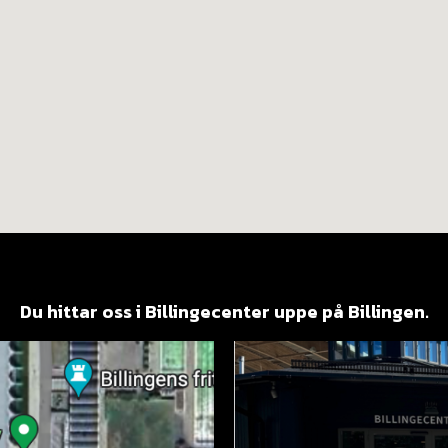
Du hittar oss i Billingecenter uppe på Billingen.