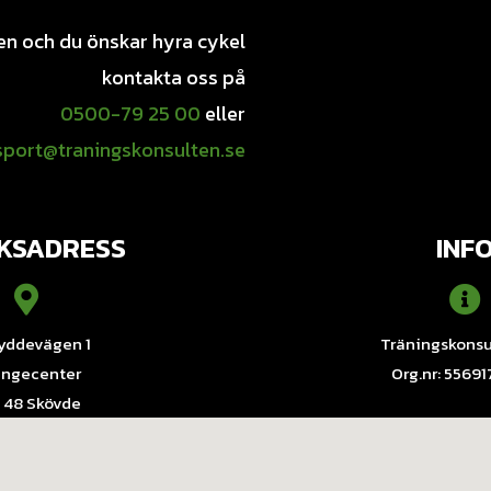
en och du önskar hyra cykel
kontakta oss på
0500-79 25 00
eller
sport@traningskonsulten.se
KSADRESS
INF
yddevägen 1
Träningskonsu
lingecenter
Org.nr: 5569
 48 Skövde