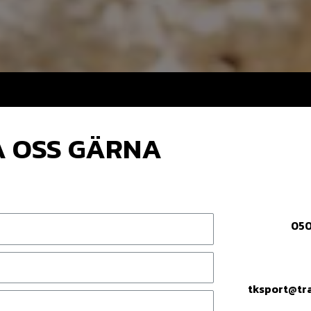
 OSS GÄRNA
050
tksport@tr