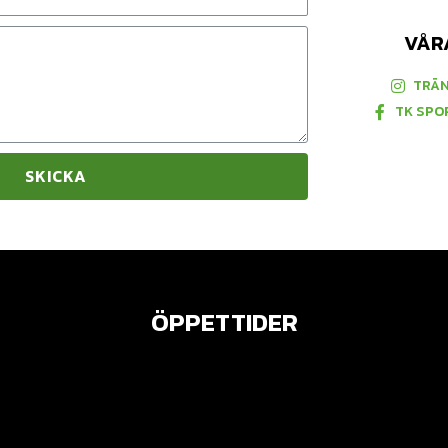
VÅR
TRÄ
TK SPO
SKICKA
ÖPPETTIDER