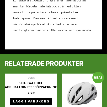
konstatera att detta otroligt starka material gör att
man kan fördela materialet och därmed vikten
annorlunda på racketen utan att påverka t ex
balanspunkt. Man kan därmed laborera med
viktfördelningar för att få mer fart ur racketen
samtidigt som man bibehåller kontroll och spelkänsla.
RELATERADE PRODUKTER
REA!
Cykel
KEDJEWAX OCH
APPLIKATOR/RESEFÖRPACKNING
278
kr
LÄGG I VARUKORG