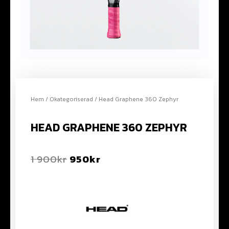
Hem
/
Okategoriserad
/ Head Graphene 360 Zephyr
HEAD GRAPHENE 360 ZEPHYR
1 900
kr
950
kr