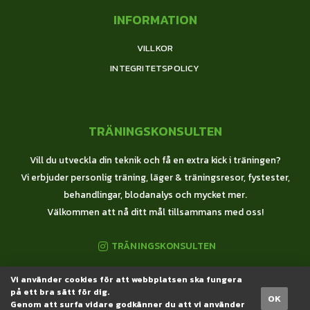
INFORMATION
VILLKOR
INTEGRITETSPOLICY
TRÄNINGSKONSULTEN
Vill du utveckla din teknik och få en extra kick i träningen?
Vi erbjuder personlig träning, läger & träningsresor, fystester,
behandlingar, blodanalys och mycket mer.
Välkommen att nå ditt mål tillsammans med oss!
TRÄNINGSKONSULTEN
Vi använder cookies för att webbplatsen ska fungera
© 2020 Träningskonsulten All Rights Reserved
på ett bra sätt för dig.
OK
Genom att surfa vidare godkänner du att vi använder
Created by WebByAnnie.com