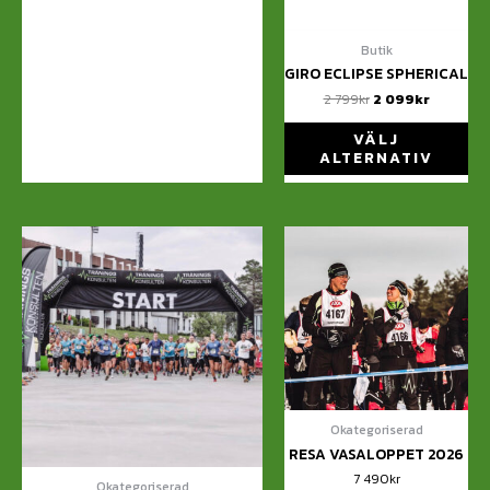
Butik
GIRO ECLIPSE SPHERICAL
2 799
kr
2 099
kr
VÄLJ
ALTERNATIV
Okategoriserad
RESA VASALOPPET 2026
7 490
kr
Okategoriserad