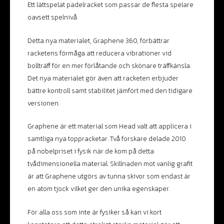
Ett lättspelat padelracket som passar de flesta spelare
oavsett spelnivå.
Detta nya materialet, Graphene 360, förbättrar
racketens förmåga att reducera vibrationer vid
bollträff för en mer förlåtande och skönare träffkänsla.
Det nya materialet gör även att racketen erbjuder
bättre kontroll samt stabilitet jämfört med den tidigare
versionen.
Graphene är ett material som Head valt att applicera i
samtliga nya toppracketar. Två forskare delade 2010
på nobelpriset i fysik när de kom på detta
tvådimensionella material. Skillnaden mot vanlig grafit
är att Graphene utgörs av tunna skivor som endast är
en atom tjock vilket ger den unika egenskaper.
För alla oss som inte är fysiker så kan vi kort