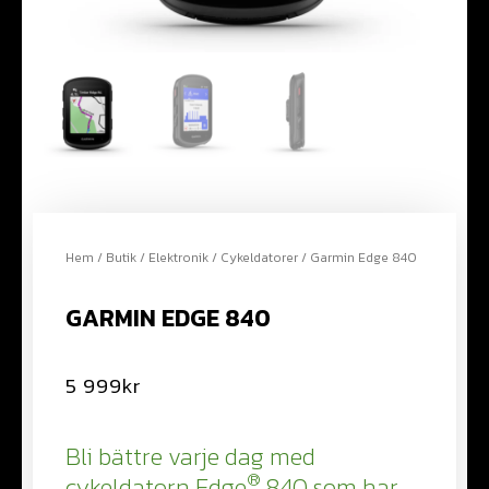
Hem
/
Butik
/
Elektronik
/
Cykeldatorer
/ Garmin Edge 840
GARMIN EDGE 840
5 999
kr
Bli bättre varje dag med
®
cykeldatorn Edge
840 som har