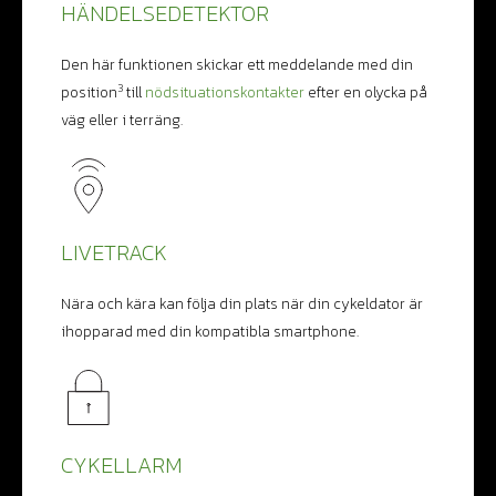
HÄNDELSEDETEKTOR
Den här funktionen skickar ett meddelande med din
3
position
till
nödsituationskontakter
efter en olycka på
väg eller i terräng.
LIVETRACK
Nära och kära kan följa din plats när din cykeldator är
ihopparad med din kompatibla smartphone.
CYKELLARM