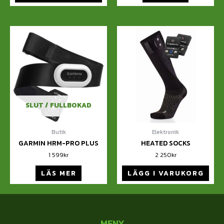
SLUT / FULLBOKAD
Butik
Elektronik
GARMIN HRM-PRO PLUS
HEATED SOCKS
1 599
kr
2 250
kr
LÄS MER
LÄGG I VARUKORG
MENY