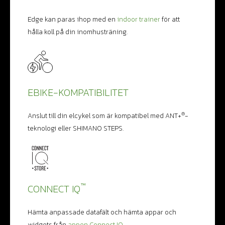
Edge kan paras ihop med en
indoor trainer
för att
hålla koll på din inomhusträning.
EBIKE-KOMPATIBILITET
®
Anslut till din elcykel som är kompatibel med ANT+
-
teknologi eller SHIMANO STEPS.
™
CONNECT IQ
Hämta anpassade datafält och hämta appar och
widgets från
appen Connect IQ.