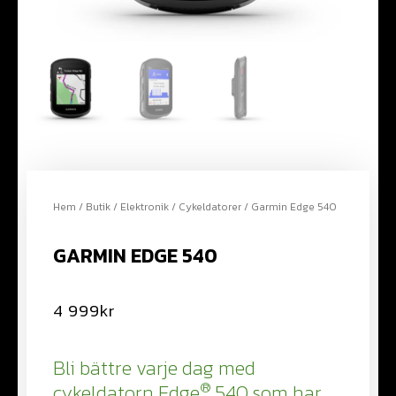
Hem
/
Butik
/
Elektronik
/
Cykeldatorer
/ Garmin Edge 540
GARMIN EDGE 540
4 999
kr
Bli bättre varje dag med
®
cykeldatorn Edge
540 som har