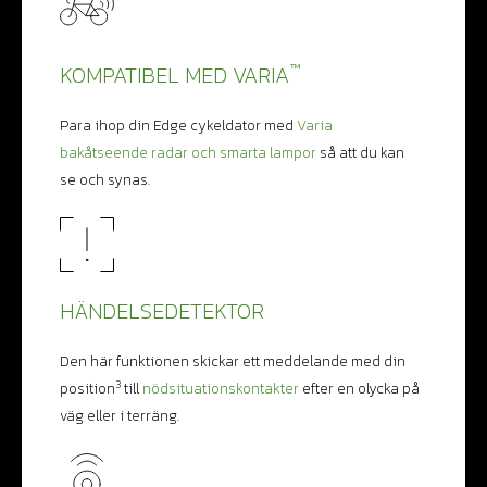
™
KOMPATIBEL MED VARIA
Para ihop din Edge cykeldator med
Varia
bakåtseende radar och smarta lampor
så att du kan
se och synas.
HÄNDELSEDETEKTOR
Den här funktionen skickar ett meddelande med din
3
position
till
nödsituationskontakter
efter en olycka på
väg eller i terräng.