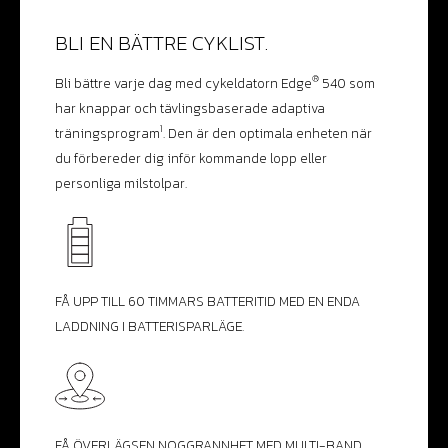
BLI EN BÄTTRE CYKLIST.
®
Bli bättre varje dag med cykeldatorn Edge
540 som
har knappar och tävlingsbaserade adaptiva
1
träningsprogram
. Den är den optimala enheten när
du förbereder dig inför kommande lopp eller
personliga milstolpar.
FÅ UPP TILL 60 TIMMARS BATTERITID MED EN ENDA
LADDNING I BATTERISPARLÄGE.
FÅ ÖVERLÄGSEN NOGGRANNHET MED MULTI-BAND