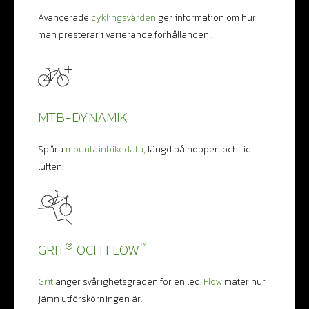
Avancerade
cyklingsvärden
ger information om hur
1
man presterar i varierande förhållanden
.
MTB-DYNAMIK
Spåra
mountainbikedata,
längd på hoppen och tid i
luften.
®
™
GRIT
OCH FLOW
Grit
anger svårighetsgraden för en led.
Flow
mäter hur
jämn utförskörningen är.