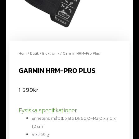
Hem
/
Butik
/
Elektronik
/ Garmin HRM-Pro Plus
GARMIN HRM-PRO PLUS
1 599
kr
Fysiska specifikationer
Enhetens mått (L x B x D): 60,0–142,0 x 3,0 x
1,2 cm
Vikt: 59 g