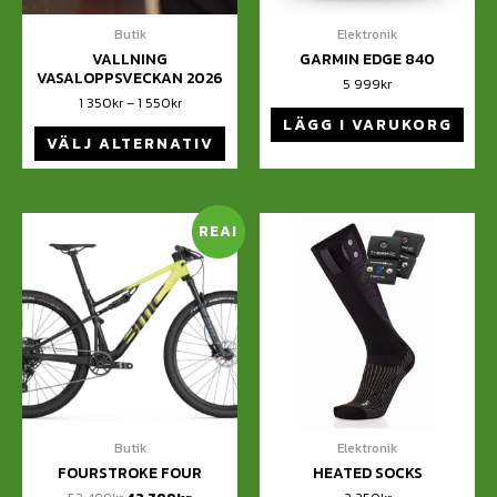
Butik
Elektronik
VALLNING
GARMIN EDGE 840
VASALOPPSVECKAN 2026
5 999
kr
1 350
kr
–
1 550
kr
LÄGG I VARUKORG
VÄLJ ALTERNATIV
REA!
Butik
Elektronik
FOURSTROKE FOUR
HEATED SOCKS