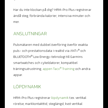
Har du inte klockan på dig? HRM-Pro Plus registrerar
ändå steg, förbrända kalorier, intensiva minuter och
mer.
ANSLUTNINGAR
Pulsmätaren med dubbel överföring överför exakta
®
puls- och prestationsdata i realtid via ANT+
och
®
BLUETOOTH
Low Energy-teknologi till Garmins
smartwatches och cykeldatorer, kompatibel
®
träningsutrustning,
appen Tacx
Training
och andra
appar.
LÖPDYNAMIK
HRM-Pro Plus registrerar
löpdynamik
t.ex. vertikal
rörelse, markkontakttid, steglängd, kvot vertikal