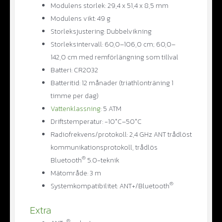
Modulens storlek: 29,4 x 51,4 x 8,5 mm
Modulens vikt: 49 g
Storleksjustering: Dubbelvikning
Storleksintervall: 60,0–106,0 cm; 60,0–
142,0 cm med remförlängning som tillval
Batteri: CR2032
Batteritid: 12 månader (triathlonträning 1
timme per dag)
Vattenklassning
: 5 ATM
Driftstemperatur: -10°C–50°C
Radiofrekvens/protokoll: 2,4 GHz ANT trådlöst
kommunikationsprotokoll, trådlös
®
Bluetooth
5.0-teknik
Mätområde: 3 m
®
Systemkompatibilitet: ANT+/Bluetooth
Extra
®