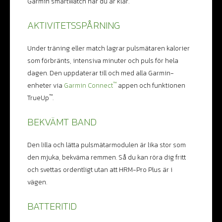
Garmin smartwatch när du är klar.
AKTIVITETSSPÅRNING
Under träning eller match lagrar pulsmätaren kalorier
som förbränts, intensiva minuter och puls för hela
dagen. Den uppdaterar till och med alla Garmin-
™
enheter via
Garmin Connect
appen och funktionen
™
TrueUp
.
BEKVÄMT BAND
Den lilla och lätta pulsmätarmodulen är lika stor som
den mjuka, bekväma remmen. Så du kan röra dig fritt
och svettas ordentligt utan att HRM-Pro Plus är i
vägen.
BATTERITID