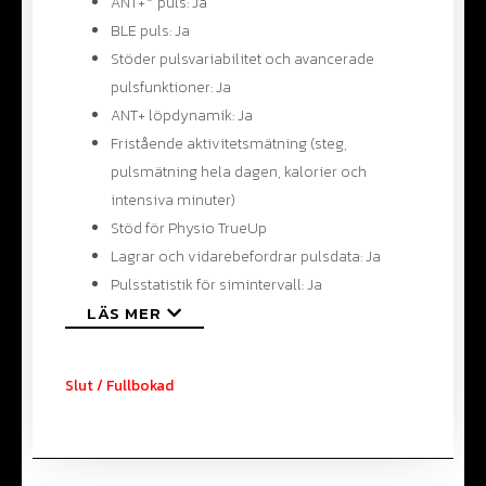
ANT+
puls: Ja
BLE puls: Ja
Stöder pulsvariabilitet och avancerade
pulsfunktioner: Ja
ANT+ löpdynamik: Ja
Fristående aktivitetsmätning (steg,
pulsmätning hela dagen, kalorier och
intensiva minuter)
Stöd för Physio TrueUp
Lagrar och vidarebefordrar pulsdata: Ja
Pulsstatistik för simintervall: Ja
LÄS MER
Slut / Fullbokad