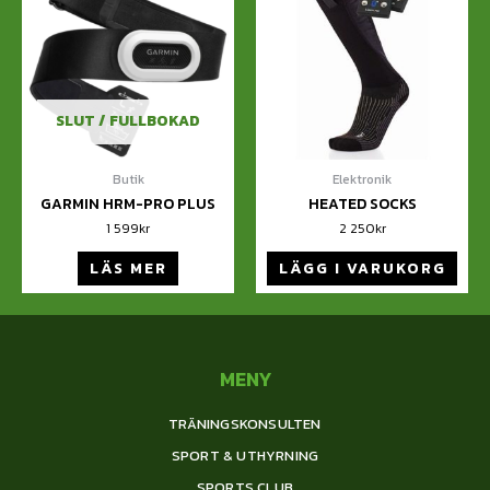
SLUT / FULLBOKAD
Butik
Elektronik
GARMIN HRM-PRO PLUS
HEATED SOCKS
1 599
kr
2 250
kr
LÄS MER
LÄGG I VARUKORG
MENY
TRÄNINGSKONSULTEN
SPORT & UTHYRNING
SPORTS CLUB