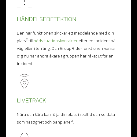
HÄNDELSEDETEKTION
Den här funktionen skickar ett meddelande med din
2
plats
till
nödsituationskontakter
efter en incident på
väg eller i terräng. Och GroupRide-funktionen varnar
dig nu när andra åkare i gruppen har råkat ut för en
incident.
LIVETRACK
Nära och kära kan följa din plats i realtid och se data
1
som hastighet och banplaner
.