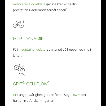
Avancerade cykeldata
ger insikter kring din
3
prestation i varierande förhållanden
.
MTB-DYNAMIK
Följ
mountainbikedata,
som längd på hoppen och tid i
luften.
®
™
GRIT
OCH FLOW
Grit
anger svårighetsgraden för en stig.
Flow
mäter
hur jämn utförskörningen är.