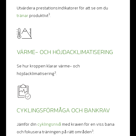
Utvärdera prestationsindikatorer för att se om du
3
tränar
produktivt
.
VÄRME- OCH HÖJDACKLIMATISERING
Se hur kroppen klarar värme- och
3
höjdacklimatisering
.
CYKLINGSFÖRMÅGA OCH BANKRAV
Jämför din
cyklingsnivå
med kraven för en viss bana
3
och fokusera träningen på rätt områden
.