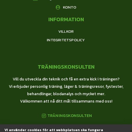
KONTO
INFORMATION
VILLKOR
INTEGRITETSPOLICY
TRÄNINGSKONSULTEN
Vill du utveckla din teknik och få en extra kick i träningen?
Vi erbjuder personlig träning, läger & träningsresor, fystester,
behandlingar, blodanalys och mycket mer.
Välkommen att nå ditt mål tillsammans med oss!
TRÄNINGSKONSULTEN
Vi använder cookies för att webbplatsen ska fungera
© 2020 Träningskonsulten All Rights Reserved