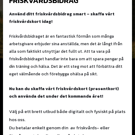
FRISKVÅRDSBIDRAG
Använd ditt friskvårdsbidrag smart – skaffa vårt
friskvårdskort idag!
Friskvårdsbidraget är en fantastisk förmån som många
arbetsgivare erbjuder sina anställda, men det är långt ifrån
alla som faktiskt utnyttjar det fullt ut. Att ta vara på
friskvårdsbidraget handlar inte bara om att spara pengar på
din träning och hälsa. Det är ett steg mot att förbättra ditt
eget välmående och förebygga ohälsa på sikt.
Nu kan du skaffa vårt friskvårdskort (presentkort)
och använda det under det kommande året!
Välj på ett brett utbud både digitalt och fysiskt på plats
hos oss.
Du betalar enkelt genom din av friskvårds- e
ller