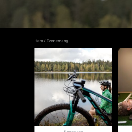
Hem
/ Evenemang
Evenemang