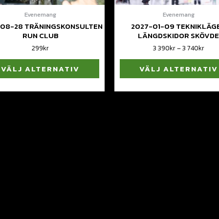
Evenemang
Evenemang
-08-28 TRÄNINGSKONSULTEN
2027-01-09 TEKNIKLÄG
RUN CLUB
LÄNGDSKIDOR SKÖVD
299
kr
3 390
kr
–
3 740
kr
VÄLJ ALTERNATIV
VÄLJ ALTERNATIV