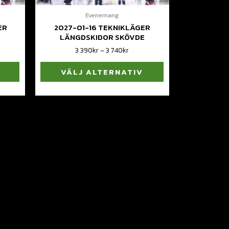
Evenemang
ER
2027-01-16 TEKNIKLÄGER
E
LÄNGDSKIDOR SKÖVDE
3 390
kr
–
3 740
kr
VÄLJ ALTERNATIV