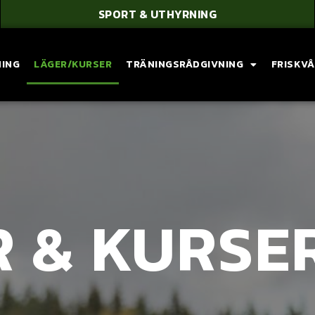
SPORT & UTHYRNING
NING
LÄGER/KURSER
TRÄNINGSRÅDGIVNING
FRISKV
R & KURSE