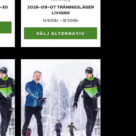
8-30
2026-09-07 TRÄNINGSLÄGER
LIVIGNO
14 900
kr
–
18 500
kr
VÄLJ ALTERNATIV