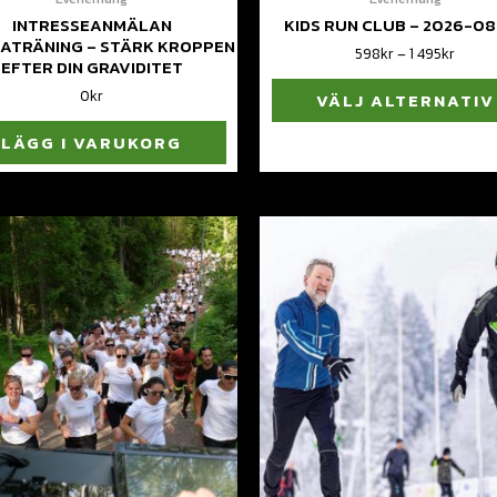
INTRESSEANMÄLAN
KIDS RUN CLUB – 2026-0
TRÄNING – STÄRK KROPPEN
598
kr
–
1 495
kr
EFTER DIN GRAVIDITET
0
kr
VÄLJ ALTERNATIV
LÄGG I VARUKORG