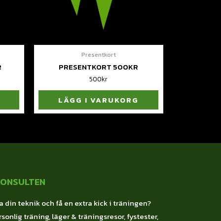
Presentkort
R
PRESENTKORT 500KR
500
kr
LÄGG I VARUKORG
KONSULTEN
a din teknik och få en extra kick i träningen?
sonlig träning, läger & träningsresor, fystester,