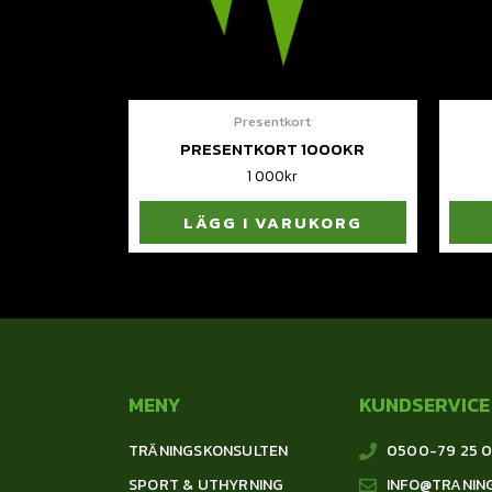
Presentkort
PRESENTKORT 1000KR
1 000
kr
LÄGG I VARUKORG
MENY
KUNDSERVICE
TRÄNINGSKONSULTEN
0500-79 25 
SPORT & UTHYRNING
INFO@TRANIN