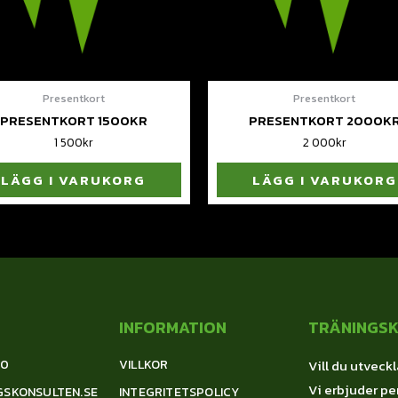
Presentkort
Presentkort
PRESENTKORT 1500KR
PRESENTKORT 2000K
1 500
kr
2 000
kr
LÄGG I VARUKORG
LÄGG I VARUKORG
INFORMATION
TRÄNINGS
00
VILLKOR
Vill du utveckl
Vi erbjuder per
GSKONSULTEN.SE
INTEGRITETSPOLICY