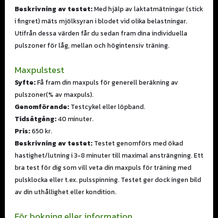
Beskrivning av testet:
Med hjälp av laktatmätningar (stick
i fingret) mäts mjölksyran i blodet vid olika belastningar.
Utifrån dessa värden får du sedan fram dina individuella
pulszoner för låg, mellan och högintensiv träning.
Maxpulstest
Syfte:
Få fram din maxpuls för generell beräkning av
pulszoner(% av maxpuls).
Genomförande:
Testcykel eller löpband.
Tidsåtgång:
40 minuter.
Pris:
650 kr.
Beskrivning av testet:
Testet genomförs med ökad
hastighet/lutning i 3-8 minuter till maximal ansträngning. Ett
bra test för dig som vill veta din maxpuls för träning med
pulsklocka eller t.ex. pulsspinning. Testet ger dock ingen bild
av din uthållighet eller kondition.
För bokning eller information