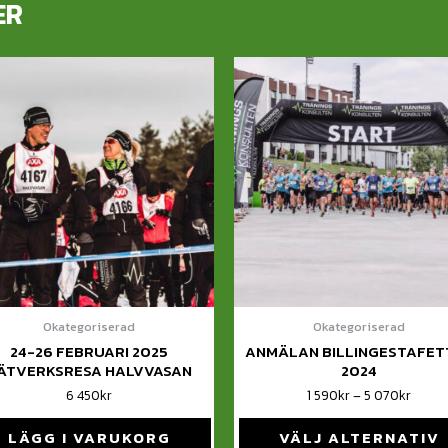
ER
Okategoriserad
Okategoriserad
24-26 FEBRUARI 2025
ANMÄLAN BILLINGESTAFET
ÄTVERKSRESA HALVVASAN
2024
6 450
kr
1 590
kr
–
5 070
kr
LÄGG I VARUKORG
VÄLJ ALTERNATIV