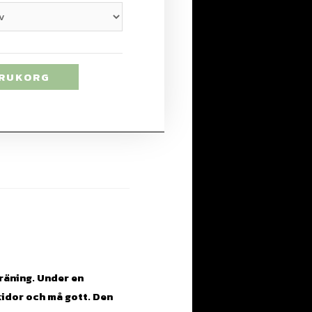
ARUKORG
räning. Under en
kidor och må gott.
Den