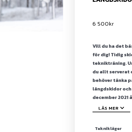
6 500
kr
Vill du ha det bä
för dig!
Tidig sk
teknikträning. 
du allt serverat
behöver tänka på
längdskidor och
december 2021 åk
LÄS MER
Teknikläger