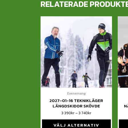
RELATERADE PRODUKT
Evenemang
2027-01-16 TEKNIKLÄGER
LÄNGDSKIDOR SKÖVDE
N
3 390
kr
–
3 740
kr
VÄLJ ALTERNATIV