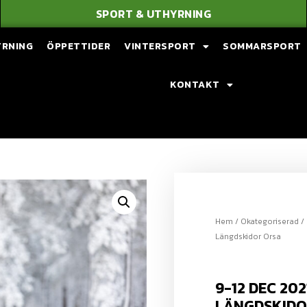
SPORT & UTHYRNING
YRNING
ÖPPETTIDER
VINTERSPORT
SOMMARSPORT
KONTAKT
Hem
/
Okategoriserad
/ 
Längdskidor Orsa
9-12 DEC 20
LÄNGDSKIDO