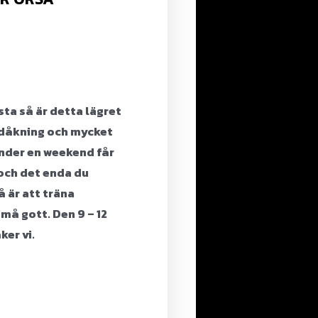
sta så är detta lägret
idåkning och mycket
Under en weekend får
 och det enda du
 är att träna
 må gott.
Den 9 – 12
er vi.