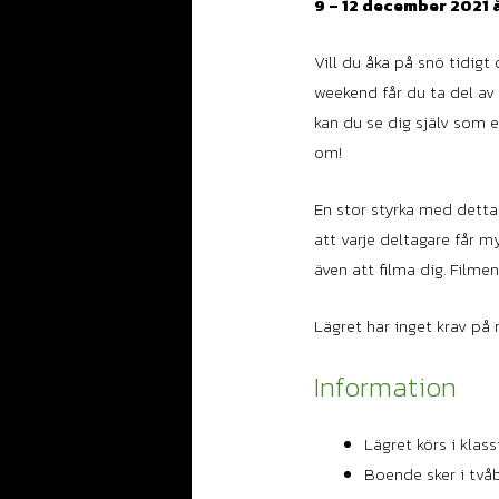
9 – 12 december 2021 å
Vill du åka på snö tidigt
weekend får du ta del av 
kan du se dig själv som e
om!
En stor styrka med detta 
att varje deltagare får m
även att filma dig. Filme
Lägret har inget krav på 
Information
Lägret körs i klassi
Boende sker i två