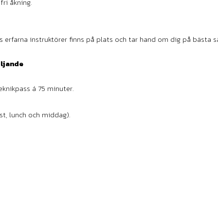
fri åkning.
 erfarna instruktörer finns på plats och tar hand om dig på bästa sä
öljande
nikpass á 75 minuter.
st, lunch och middag).