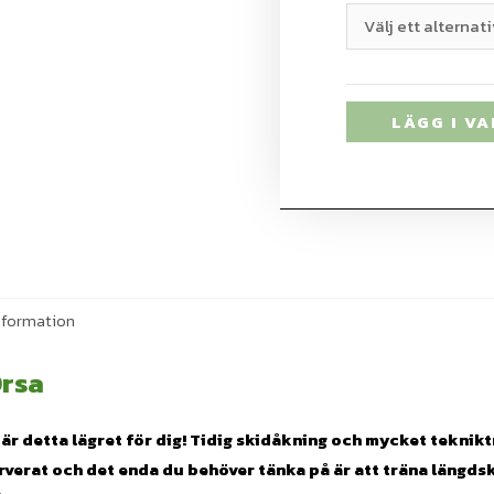
LÄGG I V
nformation
Orsa
 är detta lägret för dig!
Tidig skidåkning och mycket teknikt
rverat och det enda du behöver tänka på är att träna längds