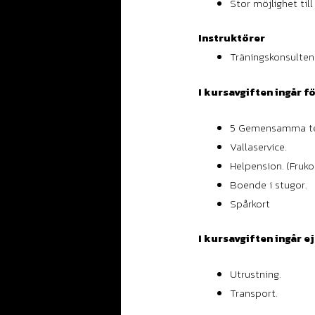
Stor möjlighet till 
Instruktörer
Träningskonsultens
I kursavgiften ingår f
5 Gemensamma tek
Vallaservice.
Helpension. (Fruko
Boende i stugor.
Spårkort
I kursavgiften ingår ej
Utrustning.
Transport.