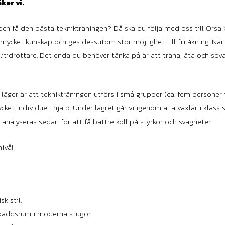
ker vi.
 och få den bästa teknikträningen? Då ska du följa med oss till Orsa 
mycket kunskap och ges dessutom stor möjlighet till fri åkning. När 
litidrottare. Det enda du behöver tänka på är att träna, äta och sova.
läger är att teknikträningen utförs i små grupper (ca. fem personer i
ycket individuell hjälp. Under lägret går vi igenom alla växlar i klas
n analyseras sedan för att få bättre koll på styrkor och svagheter.
nivå!
sk stil.
bäddsrum i moderna stugor.