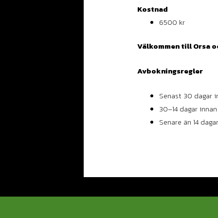
Kostnad
6500 kr
Välkommen till Orsa o
Avbokningsregler
Senast 30 dagar in
30–14 dagar innan 
Senare än 14 dagar