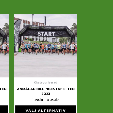
Okategoriserad
TEN
ANMÄLAN BILLINGESTAFETTEN
2023
1 490
kr
–
8 050
kr
VÄLJ ALTERNATIV