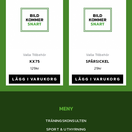
Valla Tillbehör
Valla Tillbehör
KX75
SPÅRSICKEL
129
kr
29
kr
LÄGG I VARUKORG
LÄGG I VARUKORG
MENY
TRÄNINGSKONSULTEN
SPORT & UTHYRNING