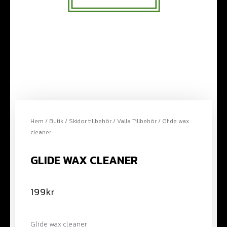
Hem
/
Butik
/
Skidor tillbehör
/
Valla Tillbehör
/ Glide wax
cleaner
GLIDE WAX CLEANER
199
kr
Glide wax cleaner