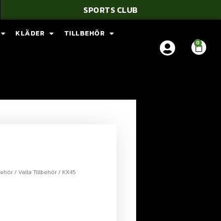
SPORTS CLUB
KLÄDER
TILLBEHÖR
behör
/
Valla Tillbehör
/ KX45