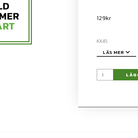
129
kr
KX45
LÄS MER
LÄG