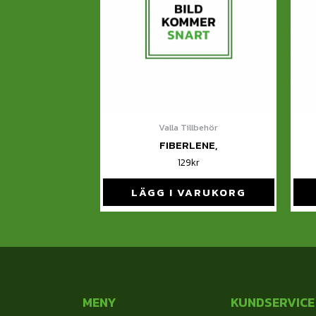
Valla Tillbehör
FIBERLENE,
129
kr
LÄGG I VARUKORG
MENY
KUNDSERVICE