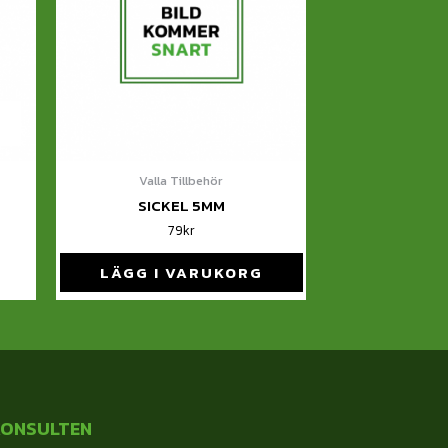
Valla Tillbehör
SICKEL 5MM
79
kr
LÄGG I VARUKORG
KONSULTEN