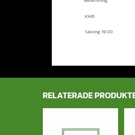
Beskrivning
KX45
Säsong: 19/20
RELATERADE PRODUKT