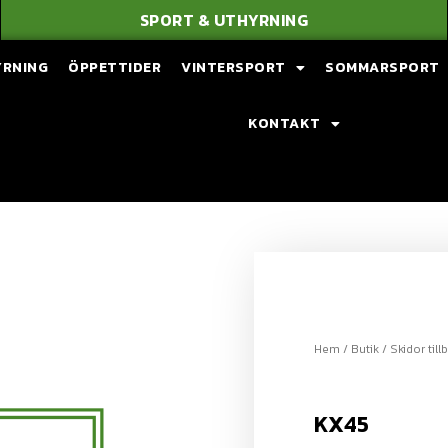
SPORT & UTHYRNING
YRNING
ÖPPETTIDER
VINTERSPORT
SOMMARSPORT
KONTAKT
Hem
/
Butik
/
Skidor till
KX45