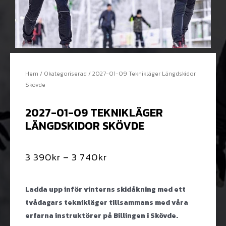
Hem
/
Okategoriserad
/ 2027-01-09 Teknikläger Längdskidor
Skövde
2027-01-09 TEKNIKLÄGER
LÄNGDSKIDOR SKÖVDE
3 390
kr
–
3 740
kr
Ladda upp inför vinterns skidåkning med ett
tvådagars teknikläger tillsammans med våra
erfarna instruktörer
på Billingen i Skövde.