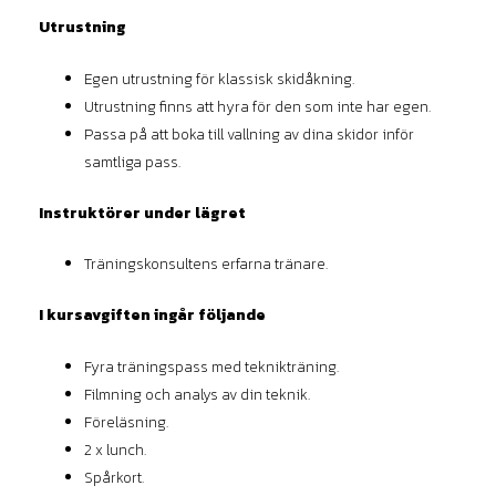
Utrustning
Egen utrustning för klassisk skidåkning.
Utrustning finns att hyra för den som inte har egen.
Passa på att boka till vallning av dina skidor inför
samtliga pass.
Instruktörer under lägret
Träningskonsultens erfarna tränare.
I kursavgiften ingår följande
Fyra träningspass med teknikträning.
Filmning och analys av din teknik.
Föreläsning.
2 x lunch.
Spårkort.