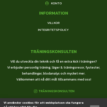
KONTO
INFORMATION
VILLKOR
INTEGRITETSPOLICY
TRÄNINGSKONSULTEN
Vill du utveckla din teknik och få en extra kick i träningen?
Vi erbjuder personlig träning, läger & träningsresor, fystester,
behandlingar, blodanalys och mycket mer.
Välkommen att nå ditt mål tillsammans med oss!
TRÄNINGSKONSULTEN
Vi använder cookies för att webbplatsen ska fungera
© 2020 Träningskonsulten All Rights Reserved