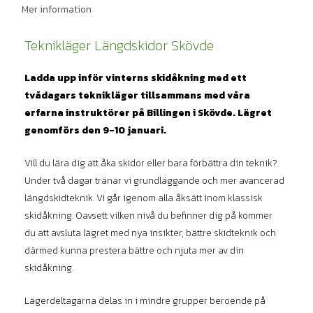
Mer information
Teknikläger Längdskidor Skövde
Ladda upp inför vinterns skidåkning med ett
tvådagars teknikläger tillsammans med våra
erfarna instruktörer
på Billingen i Skövde. Lägret
genomförs den 9-10 januari.
Vill du lära dig att åka skidor eller bara förbättra din teknik?
Under två dagar tränar vi grundläggande och mer avancerad
längdskidteknik. Vi går igenom alla åksätt inom klassisk
skidåkning. Oavsett vilken nivå du befinner dig på kommer
du att avsluta lägret med nya insikter, bättre skidteknik och
därmed kunna prestera bättre och njuta mer av din
skidåkning.
Lägerdeltagarna delas in i mindre grupper beroende på