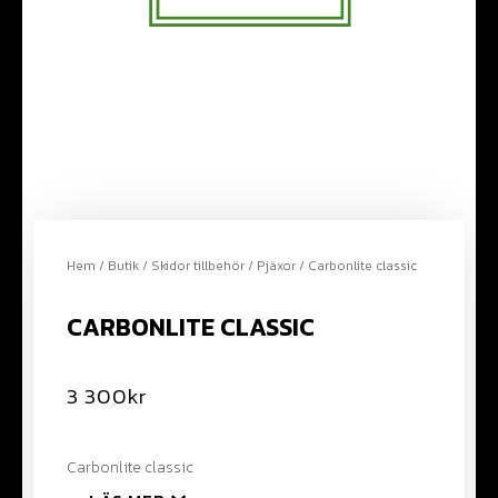
Hem
/
Butik
/
Skidor tillbehör
/
Pjäxor
/ Carbonlite classic
CARBONLITE CLASSIC
3 300
kr
Carbonlite classic