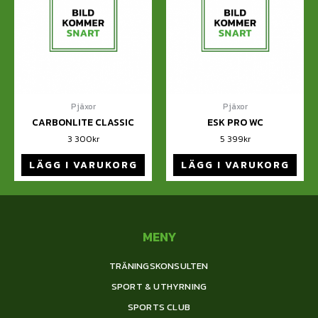
Pjäxor
Pjäxor
CARBONLITE CLASSIC
ESK PRO WC
3 300
kr
5 399
kr
LÄGG I VARUKORG
LÄGG I VARUKORG
MENY
TRÄNINGSKONSULTEN
SPORT & UTHYRNING
SPORTS CLUB