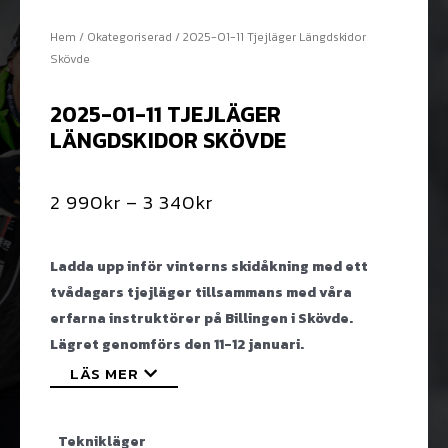
Hem
/
Okategoriserad
/ 2025-01-11 Tjejläger Längdskidor
Skövde
2025-01-11 TJEJLÄGER
LÄNGDSKIDOR SKÖVDE
2 990
kr
–
3 340
kr
Ladda upp inför vinterns skidåkning med ett
tvådagars tjejläger tillsammans med våra
erfarna instruktörer
på Billingen i Skövde.
Lägret genomförs den 11-12 januari.
LÄS MER
Teknikläger