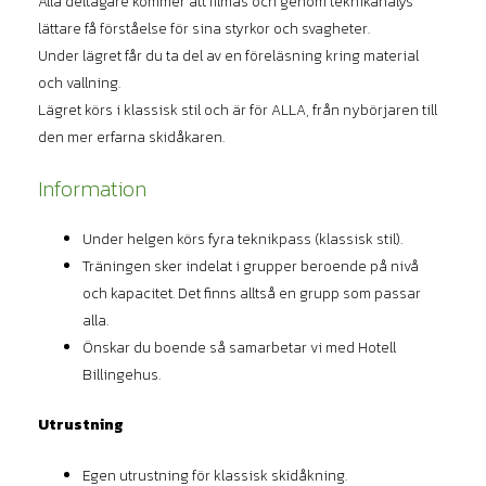
Alla deltagare kommer att filmas och genom teknikanalys
lättare få förståelse för sina styrkor och svagheter.
Under lägret får du ta del av en föreläsning kring material
och vallning.
Lägret körs i klassisk stil och är för ALLA, från nybörjaren till
den mer erfarna skidåkaren.
Information
Under helgen körs fyra teknikpass (klassisk stil).
Träningen sker indelat i grupper beroende på nivå
och kapacitet. Det finns alltså en grupp som passar
alla.
Önskar du boende så samarbetar vi med Hotell
Billingehus.
Utrustning
Egen utrustning för klassisk skidåkning.