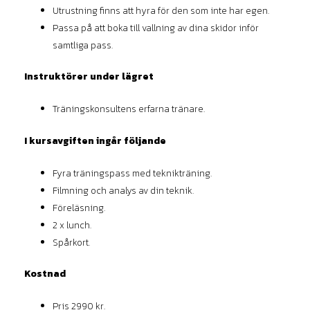
Utrustning finns att hyra för den som inte har egen.
Passa på att boka till vallning av dina skidor inför
samtliga pass.
Instruktörer under lägret
Träningskonsultens erfarna tränare.
I kursavgiften ingår följande
Fyra träningspass med teknikträning.
Filmning och analys av din teknik.
Föreläsning.
2 x lunch.
Spårkort.
Kostnad
Pris 2990 kr.