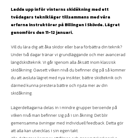
Ladda upp inför vinterns skidåkning med ett
tvådagars teknikläger tillsammans med våra
erfarna instruktörer
på Billingen i Skövde. Lägret
genomförs den 11-12 januari.
Vill du lära dig att åka skidor eller bara förbättra din teknik?
Under två dagar tränar vi grundläggande och mer avancerad
längdskidteknik. Vi går igenom alla åksätt inom klassisk
skidåkning. Oavsett vilken nivå du befinner dig på så kommer
du att avsluta lägret med nya insikter, bättre skidteknik och
därmed kunna prestera bättre och njuta mer av din
skidåkning.
Lägerdeltagarna delas in i mindre grupper beroende på
vilken nivå man befinner sig på i sin åkning. Det blir
gemensamma övningar med individuell feedback. Detta gör
att alla kan utvecklas i sin egen takt.