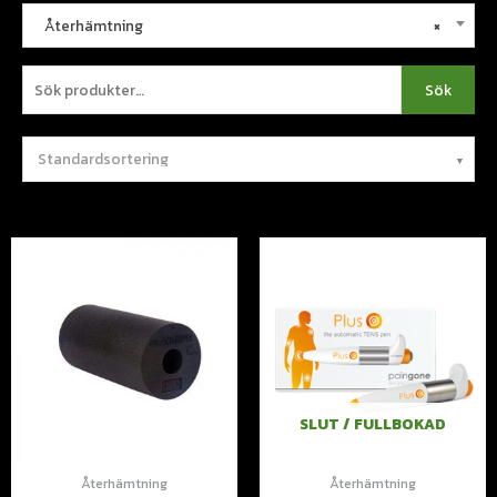
Återhämtning
×
Sök
SLUT / FULLBOKAD
Återhämtning
Återhämtning