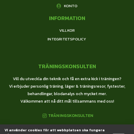
KONTO
INFORMATION
VILLKOR
INTEGRITETSPOLICY
TRÄNINGSKONSULTEN
Vill du utveckla din teknik och få en extra kick i träningen?
Vi erbjuder personlig träning, läger & träningsresor, fystester,
behandlingar, blodanalys och mycket mer.
Välkommen att nå ditt mål tillsammans med oss!
TRÄNINGSKONSULTEN
Vi använder cookies för att webbplatsen ska fungera
© 2020 Träningskonsulten All Rights Reserved